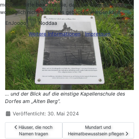
möchten. Bitte beachten Sie, dass bei einer Ablehnung
womöglich nicht mehr alles gebacken werden kann.
EnJoooo
Noddaa
Weitere Informationen
|
Impressum
… und der Blick auf die einstige Kapellenschule des
Dorfes am „Alten Berg“.
Details
Veröffentlicht: 30. Mai 2024
Vorheriger Beitrag: Häuser, die noch Namen tragen
Nächster Beitrag: Mundar
Häuser, die noch
Mundart und
Namen tragen
Heimatbewusstsein pflegen