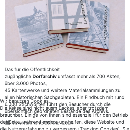
Das für die Öffentlichkeit
zugängliche
Dorfarchiv
umfasst mehr als 700 Akten,
über 3.000 Photos,
45 Kartenwerke und weitere Materialsammlungen zu
allen historischen Sachgebieten. Ein Findbuch mit rund
Wir benutzen Cookies
6.000 Stichworten führt den Besucher durch die
Die Kekse sind nicht ausm Backes, aber trotzdem
übersichtlich geordneten Bestände des Archivs.
brauchbar. Einige von ihnen sind essenziell für den Betrieb
der Seite, während andere uns helfen, diese Website und
Details
Veröffentlicht: 30. Mai 2024
die Nutzererfahrung zu verbessern (Tracking Cookies). Sie