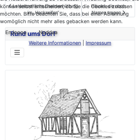
Vorheriger Beitrag: Latènezeitliche Eisenverhüttung im „Heckseif
Nächster Beitrag: Häus
können selbst entscheiden, ob Sie die Cookies zulassen
Latènezeitliche Eisenverhüttung
Häuser, die noch
im „Heckseifen“
Namen tragen
möchten. Bitte beachten Sie, dass bei einer Ablehnung
womöglich nicht mehr alles gebacken werden kann.
EnJoooo
Noddaa
Rund ums Dorf
Weitere Informationen
|
Impressum