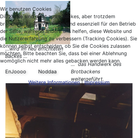
Wir benutzen Cookies
Die Kekse sind nicht ausm Backes, aber trotzdem
brauchbar. Einige von ihnen sind essenziell für den Betrieb
der Seite, während andere uns helfen, diese Website und
die Nutzererfahrung zu verbessern (Tracking Cookies). Sie
können selbst entscheiden, ob Sie die Cookies zulassen
…wird im neu errichteten
möchten. Bitte beachten Sie, dass bei einer Ablehnung
Backes …
womöglich nicht mehr alles gebacken werden kann.
… das Handwerk des
EnJoooo
Noddaa
Brotbackens
weitergeführt.
Weitere Informationen
|
Impressum