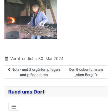
Details
Veröffentlicht: 30. Mai 2024
Vorheriger Beitrag: Nutz- und Ziergärten pflegen und präsentie
Nächster Beitrag: Der Glo
Nutz- und Ziergärten pflegen
Der Glockenturm am
und präsentieren
„Alten Berg“
Rund ums Dorf